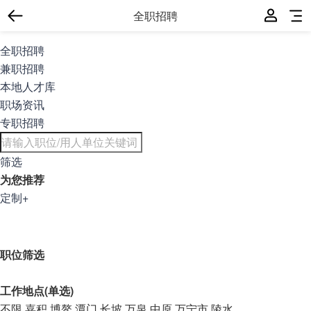
全职招聘
全职招聘
兼职招聘
本地人才库
职场资讯
专职招聘
筛选
为您推荐
定制+
职位筛选
工作地点(单选)
不限
嘉积
博鳌
潭门
长坡
万泉
中原
万宁市
陵水