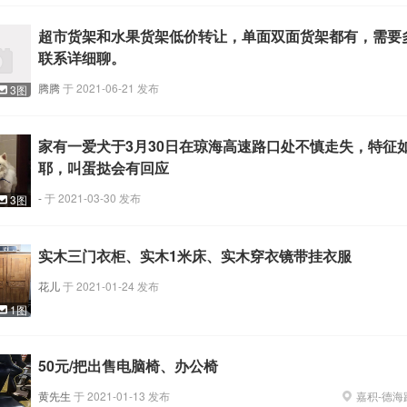
超市货架和水果货架低价转让，单面双面货架都有，需要
联系详细聊。
腾腾
于
2021-06-21
发布
3图
家有一爱犬于3月30日在琼海高速路口处不慎走失，特征
耶，叫蛋挞会有回应
-
于
2021-03-30
发布
3图
实木三门衣柜、实木1米床、实木穿衣镜带挂衣服
花儿
于
2021-01-24
发布
1图
50元/把出售电脑椅、办公椅
黄先生
于
2021-01-13
发布
嘉积
-
德海