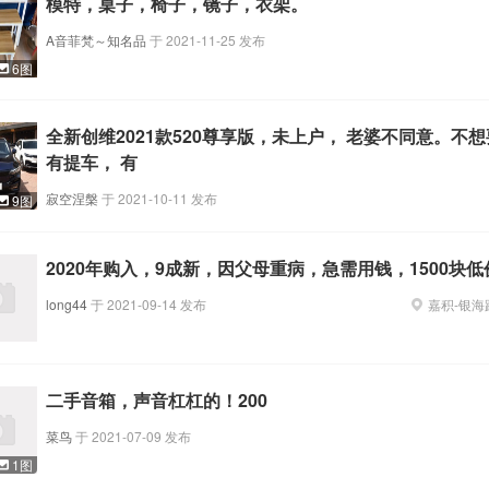
模特，桌子，椅子，镜子，衣架。
A音菲梵～知名品
于
2021-11-25
发布
6图
全新创维2021款520尊享版，未上户， 老婆不同意。不
有提车， 有
寂空涅槃
于
2021-10-11
发布
9图
2020年购入，9成新，因父母重病，急需用钱，1500块
long44
于
2021-09-14
发布
嘉积
-
银海
二手音箱，声音杠杠的！200
菜鸟
于
2021-07-09
发布
1图