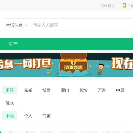
网站首页
手
生活信息
房产
不限
嘉积
博鳌
潭门
长坡
万泉
中原
陵水
不限
个人
商家