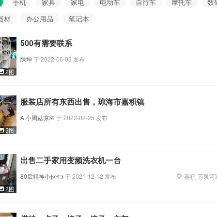
手机
家具
家电
电动车
自行车
摩托车
数
器材
办公用品
笔记本
500有需要联系
陳坤
于
2022-06-03
发布
2图
服装店所有东西出售，琼海市嘉积镇
A.小周菇凉🌺
于
2022-02-25
发布
5图
出售二手家用变频洗衣机一台
80后精神小伙👈
于
2021-12-12
发布
嘉积
-
万泉河
2图